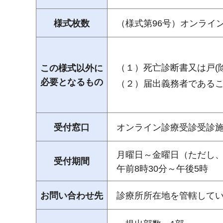
様式枚数
（様式第96号）オンライ
（１）死亡診断書又は戸(除
この様式以外に
必要となるもの
（２）届出義務者である
受付窓口
オンライン診療受診受診
月曜日～金曜日（ただし、
受付期間
午前8時30分～午後5時
お問い合わせ先
診療所所在地を管轄して