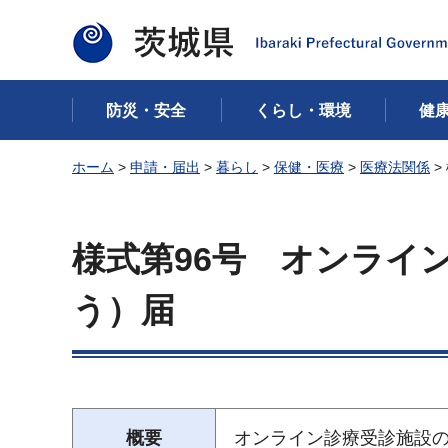
茨城県
防災・安全
くらし・環境
健
ホーム
>
申請・届出
>
暮らし
>
保健・医療
>
医療法関係
>
様式第96号 オンライ
う）届
概要
オンライン診療受診施設