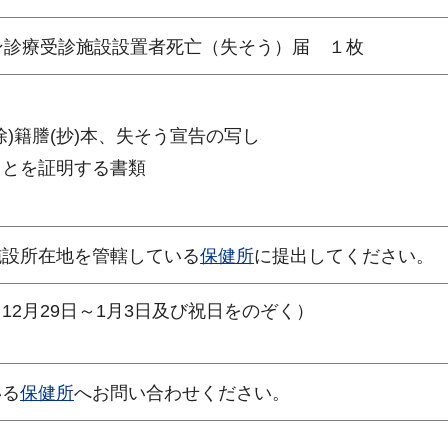
ン診療受診施設設置者死亡（失そう）届 １枚
)籍謄(抄)本、失そう宣告の写し
ことを証明する書類
施設所在地を管轄している
保健所
に提出してください。
12月29日～1月3日及び祝日をのぞく）
いる
保健所
へお問い合わせください。