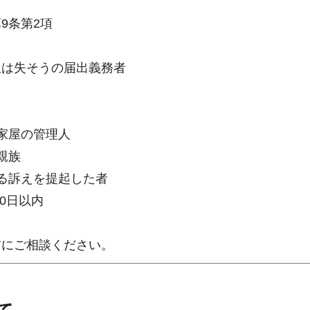
9条第2項
又は失そうの届出義務者
家屋の管理人
親族
る訴えを提起した者
0日以内
前にご相談ください。