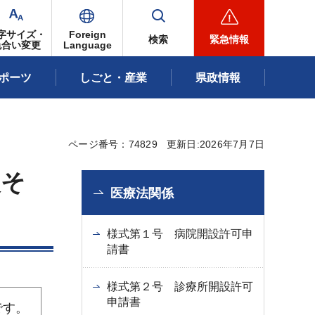
字サイズ・
Foreign
検索
緊急情報
色合い変更
Language
ポーツ
しごと・産業
県政情報
ページ番号：74829
更新日:2026年7月7日
失そ
医療法関係
様式第１号 病院開設許可申
請書
様式第２号 診療所開設許可
申請書
です。