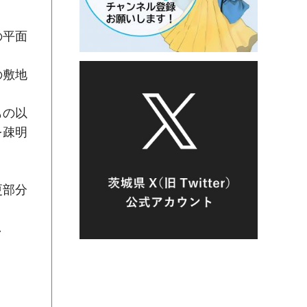
の平面
の敷地
もの以
を疎明
更部分
し