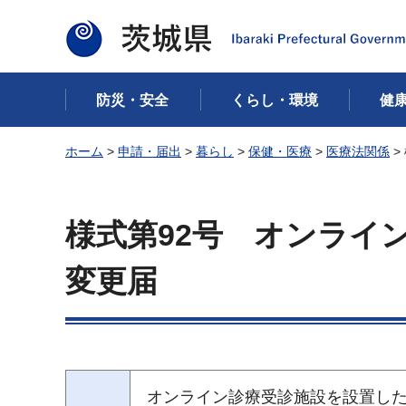
茨城県
防災・安全
くらし・環境
健
ホーム
>
申請・届出
>
暮らし
>
保健・医療
>
医療法関係
>
様式第92号 オンライ
変更届
オンライン診療受診施設を設置し