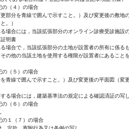
記の（４）の場合
部分を青線で囲んで示すこと。）及び変更後の敷地
こと。）
場合には，当該拡張部分のオンライン診療受診施設
項証明書
場合で，当該拡張部分の土地が設置者の所有に係る
しその他の当該土地を使用する権限が設置者にあること
記の（５）の場合
青線で囲んで示すこと。）及び変更後の平面図（変
る場合には，建築基準法の規定による確認済証の写
記の（６）の場合
し
記の１（７）の場合
定款、寄附行為又は条例の写し