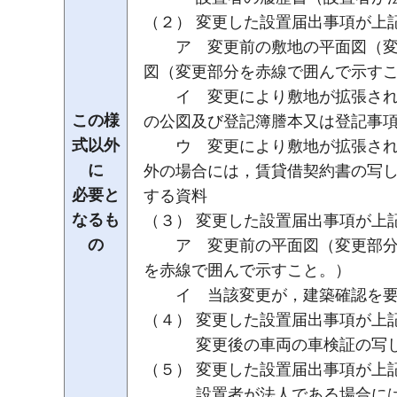
（２） 変更した設置届出事項が上
ア 変更前の敷地の平面図（変更
図（変更部分を赤線で囲んで示す
イ 変更により敷地が拡張される
この様
の公図及び登記簿謄本又は登記事
式以外
ウ 変更により敷地が拡張される
に
外の場合には，賃貸借契約書の写
必要と
する資料
なるも
（３） 変更した設置届出事項が上
の
ア 変更前の平面図（変更部分を
を赤線で囲んで示すこと。）
イ 当該変更が，建築確認を要す
（４） 変更した設置届出事項が上
変更後の車両の車検証の写
（５） 変更した設置届出事項が上
設置者が法人である場合には、