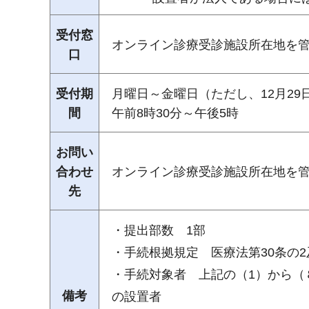
受付窓
オンライン診療受診施設所在地を
口
受付期
月曜日～金曜日（ただし、12月29
間
午前8時30分～午後5時
お問い
合わせ
オンライン診療受診施設所在地を
先
・提出部数 1部
・手続根拠規定 医療法第30条の2
・手続対象者 上記の（1）から（
備考
の設置者