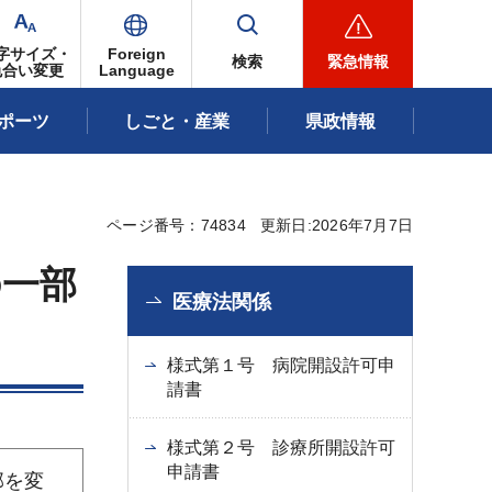
字サイズ・
Foreign
検索
緊急情報
色合い変更
Language
ポーツ
しごと・産業
県政情報
ページ番号：74834
更新日:2026年7月7日
の一部
医療法関係
様式第１号 病院開設許可申
請書
様式第２号 診療所開設許可
申請書
部を変