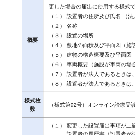
更した場合の届出に使用する様式
（１） 設置者の住所及び氏名 （
（２） 名称
（３） 設置の場所
概要
（４） 敷地の面積及び平面図（施
（５） 建物の構造概要及び平面図
（６） 車両概要（施設が車両の場
（７） 設置者が法人であるときは
（８） 設置者が法人であるとき
様式枚
（様式第92号）オンライン診療受
数
（１） 変更した設置届出事項が上
設置者の履歴書（設置者が法人