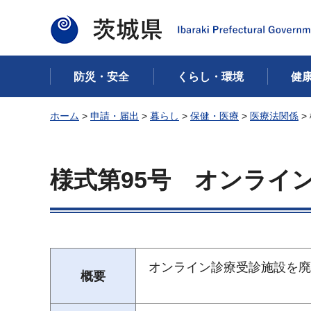
茨城県
防災・安全
くらし・環境
健
ホーム
>
申請・届出
>
暮らし
>
保健・医療
>
医療法関係
>
様式第95号 オンライ
オンライン診療受診
概要