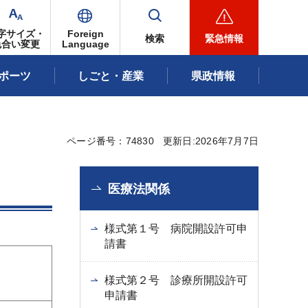
字サイズ・
Foreign
検索
緊急情報
色合い変更
Language
ポーツ
しごと・産業
県政情報
ページ番号：74830
更新日:2026年7月7日
医療法関係
様式第１号 病院開設許可申
請書
です。
様式第２号 診療所開設許可
申請書