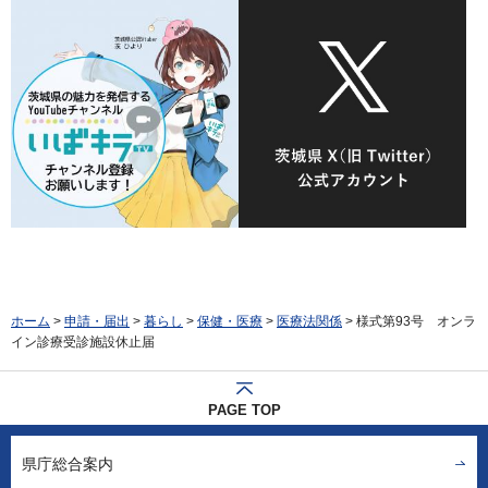
ホーム
>
申請・届出
>
暮らし
>
保健・医療
>
医療法関係
> 様式第93号 オンラ
イン診療受診施設休止届
PAGE TOP
県庁総合案内