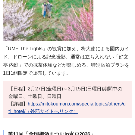
「UME The Lights」の観賞に加え、梅大使による園内ガイ
ド、ドローンによる記念撮影、通常は立ち入れない「好文
亭 内庭」での抹茶体験などが楽しめる、特別宿泊プランを
1日1組限定で販売しています。
【日程】2月27日(金曜日)～3月15日(日曜日)期間中の
金曜日、土曜日、日曜日
【詳細】
https://mitokoumon.com/specialtopics/others/u
tl_hotel/（外部サイトへリンク）
第11回「全国梅酒まつりin水戸2026」