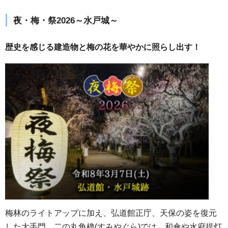
夜・梅・祭2026～水戸城～
歴史を感じる建造物と梅の花を華やかに照らし出す！
梅林のライトアップに加え、弘道館正庁、天保の姿を復元
した大手門、二の丸角櫓(すみやぐら)では、和傘や水府提灯