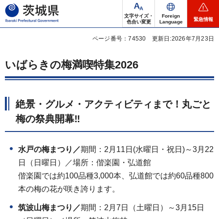
茨城県
文字サイズ・
Foreign
緊急情報
色合い変更
Language
ページ番号：74530
更新日:2026年7月23日
いばらきの梅満喫特集2026
絶景・グルメ・アクティビティまで！丸ごと
梅の祭典開幕‼
水戸の梅まつり／
期間：2月11日(水曜日・祝日)～3月22
日（日曜日）／場所：偕楽園・弘道館
偕楽園では約100品種3,000本、弘道館では約60品種800
本の梅の花が咲き誇ります。
筑波山梅まつり／
期間：2月7日（土曜日）～3月15日