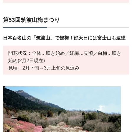
第53回筑波山梅まつり
日本百名山の「筑波山」で観梅！好天日には富士山も遠望
開花状況：全体…咲き始め／紅梅…見頃／白梅…咲き
始め(2月2日現在)
見頃：2月下旬～3月上旬の見込み