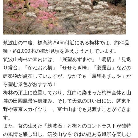
筑波山の中腹、標高約250m付近にある梅林では、約30品
種・約1,000本の梅が見頃を迎えようとしています。
筑波山梅林の園内には、「展望あずまや」「扇橋」「見返
り縁台」「かねおれ橋」「せせらぎ橋」「菱露台」などの
建築物が点在していますが、なかでも「展望あずまや」か
ら望む景色がおすすめ！
梅林の頂上に位置しており、紅白に染まった梅林全体と山
麓の田園風景や街並み、そして天気の良い日には、関東平
野や東京スカイツリー、富士山までも見渡すことができま
す。
また、苔の生えた「筑波石」と梅とのコントラストが独特
の風情を醸し出し、筑波山ならではの趣ある風景を楽しむ