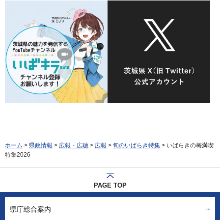
ホーム
>
県政情報
>
広報・広聴
>
広報
>
旬のいばらき特集
> いばらきの梅満喫
特集2026
PAGE TOP
県庁総合案内