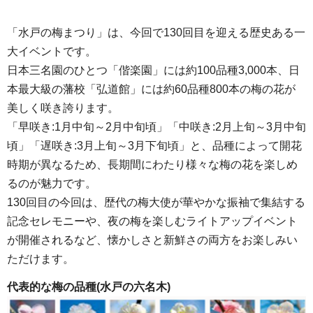
「水戸の梅まつり」は、今回で130回目を迎える歴史ある一
大イベントです。
日本三名園のひとつ「偕楽園」には約100品種3,000本、日
本最大級の藩校「弘道館」には約60品種800本の梅の花が
美しく咲き誇ります。
「早咲き:1月中旬～2月中旬頃」「中咲き:2月上旬～3月中旬
頃」「遅咲き:3月上旬～3月下旬頃」と、品種によって開花
時期が異なるため、長期間にわたり様々な梅の花を楽しめ
るのが魅力です。
130回目の今回は、歴代の梅大使が華やかな振袖で集結する
記念セレモニーや、夜の梅を楽しむライトアップイベント
が開催されるなど、懐かしさと新鮮さの両方をお楽しみい
ただけます。
代表的な梅の品種(水戸の六名木)