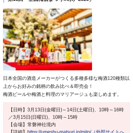
日本全国の酒造メーカーがつくる多種多様な梅酒120種類以
上からお好みの銘柄の飲み比べ＆即売会！
梅酒ビールや梅酒と料理のマリアージュも楽しめます。
【日時】3月13日(金曜日)～14日(土曜日)、10時～16時
／3月15日(日曜日)、10時～15時
【会場】常磐神社境内
【詳細】
https://umeshu-matsuri.jp/mito/（外部サイトへ