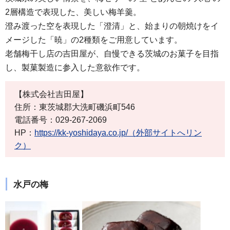
2層構造で表現した、美しい梅羊羹。
澄み渡った空を表現した「澄清」と、始まりの朝焼けをイ
メージした「暁」の2種類をご用意しています。
老舗梅干し店の吉田屋が、自慢できる茨城のお菓子を目指
し、製菓製造に参入した意欲作です。
【株式会社吉田屋】
住所：東茨城郡大洗町磯浜町546
電話番号：029-267-2069
HP：
https://kk-yoshidaya.co.jp/（外部サイトへリン
ク）
水戸の梅