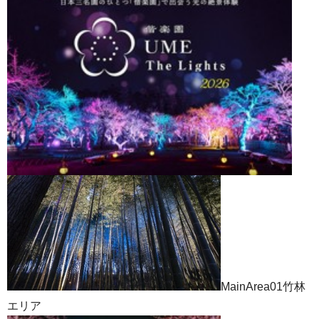
MainArea01竹林
エリア