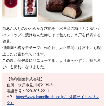
白あん入りのやわらかな求肥を、水戸産の梅「ふくゆい」
のシロップに漬け込んだ赤しそで包んだ、水戸を代表する
銘菓。
偕楽園の梅をモチーフに作られ、大正年間には宮中にも献
上したと言われています。
この度、個包装にリニューアル。より食べやすく、持ち運
びにも便利になりました。
【亀印製菓株式会社】
住所：水戸市見川町2139-5
電話番号：029-305-2211
HP：
https://www.kamejirushi.co.jp/（外部サイトへリン
ク）