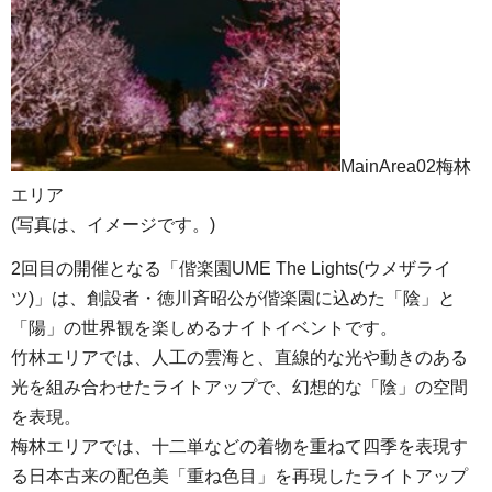
MainArea02梅林
エリア
(写真は、イメージです。)
2回目の開催となる「偕楽園UME The Lights(ウメザライ
ツ)」は、創設者・徳川斉昭公が偕楽園に込めた「陰」と
「陽」の世界観を楽しめるナイトイベントです。
竹林エリアでは、人工の雲海と、直線的な光や動きのある
光を組み合わせたライトアップで、幻想的な「陰」の空間
を表現。
梅林エリアでは、十二単などの着物を重ねて四季を表現す
る日本古来の配色美「重ね色目」を再現したライトアップ