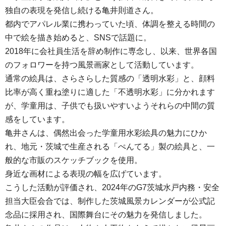
独自の表現を発信し続ける亀井則道さん。
都内でアパレル業に携わっていた頃、体調を整える時間の
中で絵を描き始めると、SNSで話題に。
2018年に会社員生活を辞め制作に専念し、以来、世界各国
のフォロワーを持つ風景画家として活動しています。
通常の絵具は、さらさらした質感の「透明水彩」と、顔料
比率が高く重ね塗りに適した「不透明水彩」に分かれます
が、学童用は、子供でも扱いやすいようそれらの中間の質
感をしています。
亀井さんは、偶然出会った学童用水彩絵具の魅力にひか
れ、地元・茨城で生産される「ぺんてる」製の絵具と、一
般的な市販のスケッチブックを使用。
身近な画材による表現の幅を広げています。
こうした活動が評価され、2024年のG7茨城水戸内務・安全
担当大臣会合では、制作した茨城風景カレンダーが公式記
念品に採用され、国際舞台にその魅力を発信しました。