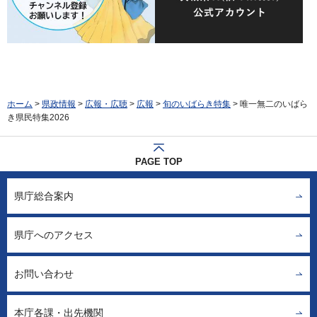
ホーム
>
県政情報
>
広報・広聴
>
広報
>
旬のいばらき特集
> 唯一無二のいばら
き県民特集2026
PAGE TOP
県庁総合案内
県庁へのアクセス
お問い合わせ
本庁各課・出先機関