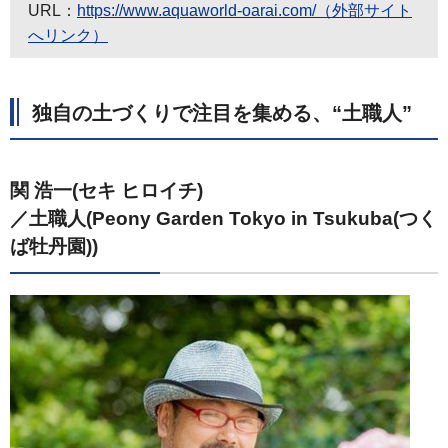
URL：
https://www.aquaworld-oarai.com/（外部サイト
へリンク）
独自の土づくりで注目を集める、“土職人”
関 浩一(セキ ヒロイチ)
／土職人(Peony Garden Tokyo in Tsukuba(つく
ば牡丹園))