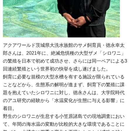
アクアワールド茨城県大洗水族館のサメ飼育員・徳永幸太
郎さんは、2021年に、絶滅危惧種の大型ザメ「シロワニ」
の繁殖を日本で初めて成功させ、さらには同一ペアによる3
回連続繁殖という世界初の快挙を成し遂げました。
飼育に必要な規模の大型水槽を有する施設が限られている
ことなどから、生態系の解明が進まず、飼育下の繁殖に課
題を抱えていたシロワニに対し、徳永さんは、大学院時代
のアユ研究の経験から「水温変化が生態に与える影響」に
着目。
野生のシロワニが生息する小笠原諸島での現地調査におい
て、年間の海水温の変動が比較的大きな環境であることに