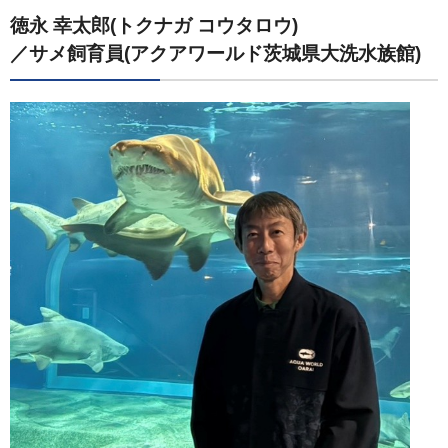
徳永 幸太郎(トクナガ コウタロウ)
／サメ飼育員(アクアワールド茨城県大洗水族館)