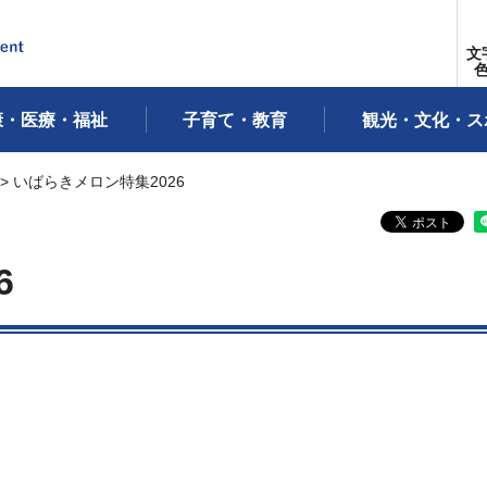
文
康・医療・福祉
子育て・教育
観光・文化・ス
> いばらきメロン特集2026
6