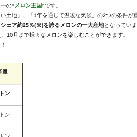
本一の
“メロン王国”
です。
い土地」、「1年を通じて温暖な気候」の2つの条件が
シェア約25％(※)を誇るメロンの一大産地
となっていま
え、10月まで様々なメロンを楽しむことができます。
い！
産量
0トン
0トン
0トン