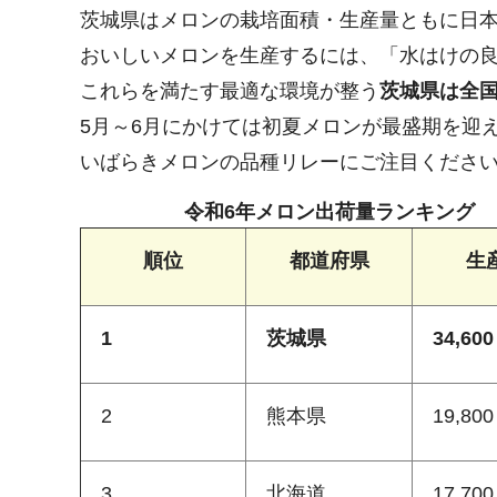
茨城県はメロンの栽培面積・生産量ともに日
おいしいメロンを生産するには、「水はけの良
これらを満たす最適な環境が整う
茨城県は全国
5月～6月にかけては初夏メロンが最盛期を迎
いばらきメロンの品種リレーにご注目くださ
令和6年メロン出荷量ランキング
順位
都道府県
生
1
茨城県
34,60
2
熊本県
19,80
3
北海道
17,70