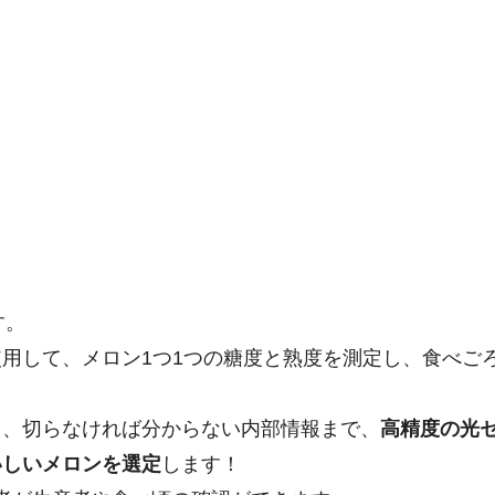
』
す。
用して、メロン1つ1つの糖度と熟度を測定し、食べご
え、切らなければ分からない内部情報まで、
高精度の光
いしいメロンを選定
します！