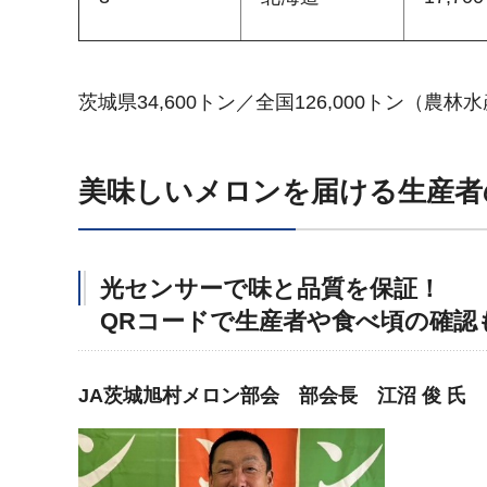
茨城県34,600トン／全国126,000トン（
美味しいメロンを届ける生産者
光センサーで味と品質を保証！
QRコードで生産者や食べ頃の確認
JA茨城旭村メロン部会 部会長 江沼 俊 氏