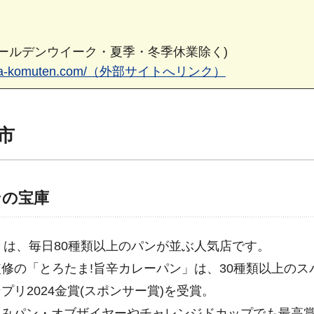
ゴールデンウイーク・夏季・冬季休業除く)
i.isekiya-komuten.com/（外部サイトへリンク）
城市
ンの宝庫
n」は、毎日80種類以上のパンが並ぶ人気店です。
修の「とろたま!旨辛カレーパン」は、30種類以上のス
リ2024金賞(スポンサー賞)を受賞。
るみパン・オブザイヤーやチャレンジドカップでも最高