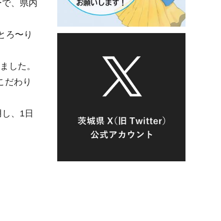
ーで、県内
とろ〜り
しました。
こだわり
し、1日