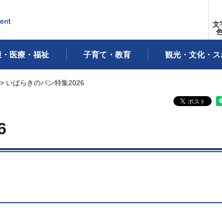
文
康・医療・福祉
子育て・教育
観光・文化・ス
> いばらきのパン特集2026
6
」