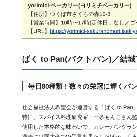
yorimici-ベーカリー(ヨリミチベーカリー)
【住所】つくば市さくらの森10-8
【営業時間】10時〜17時(定休日：なし／
【URL】
https://yorimici-sakuranomor
ばく to Pan(バクトパン)／結
毎日80種類！数々の栄冠に輝くパ
社会福祉法人希望会が運営する「ばく to Pa
特に、スパイス料理研究家・一条もんこさん監
使用した本格的な味わいで、カレーパングランプ
過去には同大会でW受賞を果たしたほか、く