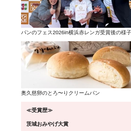
パンのフェス2026in横浜赤レンガ受賞後の様
奥久慈卵のとろ〜りクリームパン
≪受賞歴≫
茨城おみやげ大賞