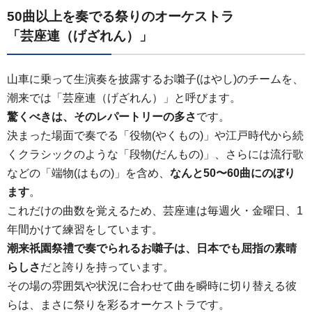
50曲以上を奏でる祭りのオーケストラ
「芸座連（げざれん）」
山車に乗って生演奏を披露するお囃子(はやし)のチームを、
潮来では「芸座連（げざれん）」と呼びます。
驚くべきは、そのレパートリーの多さ
です。
決まった場面で奏でる「役物(やくもの)」や江戸時代から続
くクラシックのような「段物(だんもの)」、さらには流行歌
などの「端物(はもの)」を含め、
なんと50〜60曲にのぼり
ます
。
これだけの曲数を覚えるため、芸座連は毎週火・金曜日、1
年間かけて練習をしています。
潮来祇園祭禮で奏でられるお囃子は、日本でも屈指の素晴
らしさ
だと誇りを持っています。
その場の雰囲気や状況に合わせて曲を瞬時に切り替える彼
らは、まさに祭りを彩るオーケストラです。