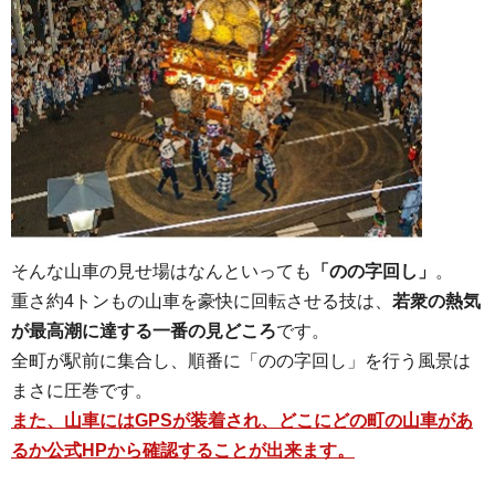
そんな山車の見せ場はなんといっても
「のの字回し」
。
重さ約4トンもの山車を豪快に回転させる技は、
若衆の熱気
が最高潮に達する一番の見どころ
です。
全町が駅前に集合し、順番に「のの字回し」を行う風景は
まさに圧巻です。
また、山車にはGPSが装着され、どこにどの町の山車があ
るか公式HPから確認することが出来ます。