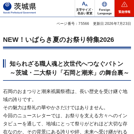
茨城県
文字サイズ・
Foreign
緊急情報
色合い変更
Language
ページ番号：75566
更新日:2026年7月23日
NEW！いばらき夏のお祭り特集2026
知られざる職人魂と次世代へつなぐバトン
～茨城・二大祭り「石岡と潮来」の舞台裏～
石岡のおまつりと潮来祇園祭禮は、長い歴史を受け継ぐ地
域の誇りです。
その魅力は祭礼の華やかさだけではありません。
今回のニュースレターでは、お祭りを支える方々へのイン
タビューを通して、地域にとって祭りがどれほど大切な存
在なのか、その背景にある誇りや絆、未来へ受け継がれる