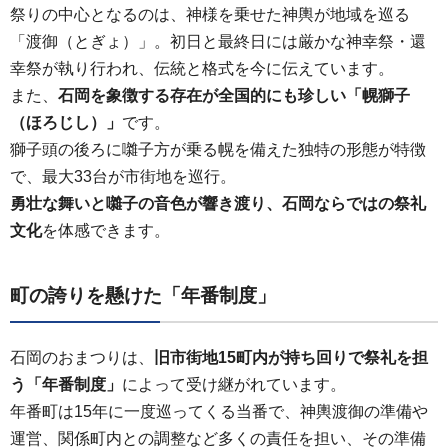
祭りの中心となるのは、神様を乗せた神輿が地域を巡る
「渡御（とぎょ）」。初日と最終日には厳かな神幸祭・還
幸祭が執り行われ、伝統と格式を今に伝えています。
また、
石岡を象徴する存在が全国的にも珍しい「幌獅子
（ほろじし）」
です。
獅子頭の後ろに囃子方が乗る幌を備えた独特の形態が特徴
で、最大33台が市街地を巡行。
勇壮な舞いと囃子の音色が響き渡り、石岡ならではの祭礼
文化
を体感できます。
町の誇りを懸けた「年番制度」
石岡のおまつりは、
旧市街地15町内が持ち回りで祭礼を担
う「年番制度」
によって受け継がれています。
年番町は15年に一度巡ってくる当番で、神輿渡御の準備や
運営、関係町内との調整など多くの責任を担い、その準備