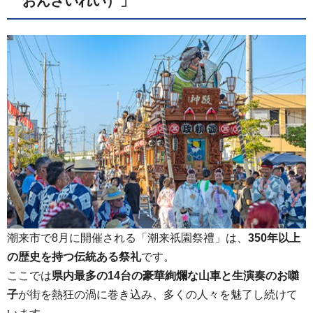
おんさいれい）」
潮来市で8月に開催される「潮来祇園祭禮」は、
350年以上
の歴史を持つ伝統ある祭礼
です。
ここでは
県内最多の14台の豪華絢爛な山車と生演奏のお囃
子
が街を熱狂の渦に巻き込み、多くの人々を魅了し続けて