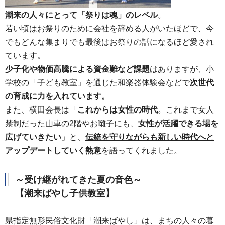
潮来の人々にとって「祭りは魂」のレベル
。
若い頃はお祭りのために会社を辞める人がいたほどで、今
でもどんな集まりでも最後はお祭りの話になるほど愛され
ています。
少子化や物価高騰による資金難など課題
はありますが、小
学校の「子ども教室」を通じた和楽器体験会などで
次世代
の育成に力を入れています。
また、横田会長は「
これからは女性の時代
。これまで女人
禁制だった山車の2階やお囃子にも、
女性が活躍できる場を
広げていきたい
」と、
伝統を守りながらも新しい時代へと
アップデートしていく熱意
を語ってくれました。
～受け継がれてきた夏の音色～
【潮来ばやし子供教室】
県指定無形民俗文化財「潮来ばやし」は、まちの人々の暮