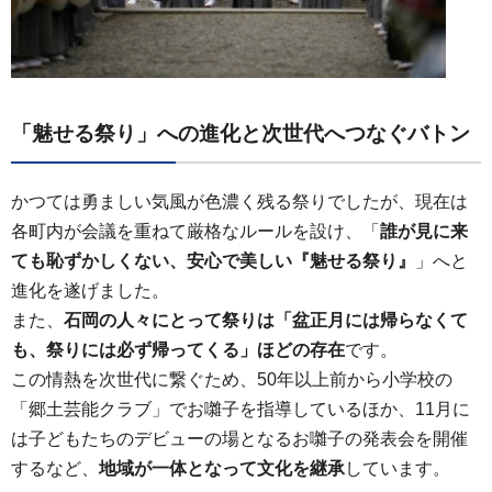
「魅せる祭り」への進化と次世代へつなぐバトン
かつては勇ましい気風が色濃く残る祭りでしたが、現在は
各町内が会議を重ねて厳格なルールを設け、「
誰が見に来
ても恥ずかしくない、安心で美しい『魅せる祭り』
」へと
進化を遂げました。
また、
石岡の人々にとって祭りは「盆正月には帰らなくて
も、祭りには必ず帰ってくる」ほどの存在
です。
この情熱を次世代に繋ぐため、50年以上前から小学校の
「郷土芸能クラブ」でお囃子を指導しているほか、11月に
は子どもたちのデビューの場となるお囃子の発表会を開催
するなど、
地域が一体となって文化を継承
しています。