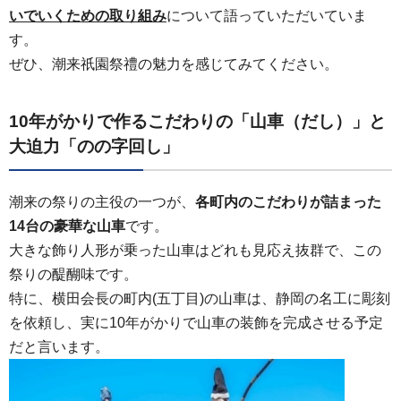
いでいくための取り組み
について語っていただいていま
す。
ぜひ、潮来祇園祭禮の魅力を感じてみてください。
10年がかりで作るこだわりの「山車（だし）」と
大迫力「のの字回し」
潮来の祭りの主役の一つが、
各町内のこだわりが詰まった
14台の豪華な山車
です。
大きな飾り人形が乗った山車はどれも見応え抜群で、
この
祭りの醍醐味です。
特に、横田会長の町内(五丁目)の山車は、静岡の名工に彫刻
を依頼し、実に10年がかりで山車の装飾を完成させる予定
だと言います。