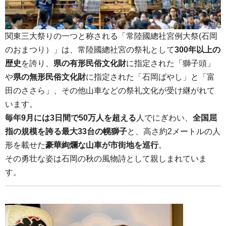
関東三大祭りの一つと称される「常陸國總社宮例大祭(石岡
のおまつり）」は、常陸國總社宮の祭礼として
300年以上の
歴史
を誇り、
県の有形民俗文化財
に指定された「獅子頭」
や
県の無形民俗文化財
に指定された「石岡ばやし」と「富
田のささら」、その他山車などの祭礼文化が受け継がれて
います。
毎年9月には3日間で50万人を超える
人でにぎわい、
全国屈
指の規模を誇る最大33台の幌獅子
と、高さ約2メートルの人
形を載せた
豪華絢爛な山車が市街地を巡行
。
その勇壮な姿は石岡の秋の風物詩として親しまれていま
す。