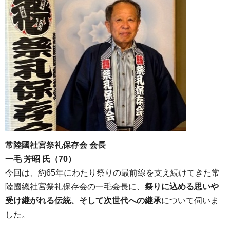
常陸國社宮祭礼保存会 会長
一毛 芳昭 氏（70）
今回は、約65年にわたり祭りの最前線を支え続けてきた常
陸國總社宮祭礼保存会の一毛会長に、
祭りに込める思いや
受け継がれる伝統、そして次世代への継承
について伺いま
した。