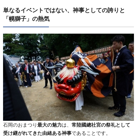
単なるイベントではない、神事としての誇りと
「幌獅子」の熱気
石岡のおまつり
最大の魅力
は、
常陸國總社宮の祭礼として
受け継がれてきた由緒ある神事
であることです。