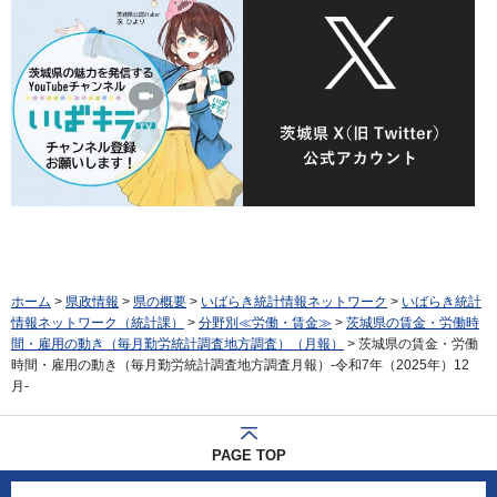
ホーム
>
県政情報
>
県の概要
>
いばらき統計情報ネットワーク
>
いばらき統計
情報ネットワーク（統計課）
>
分野別≪労働・賃金≫
>
茨城県の賃金・労働時
間・雇用の動き（毎月勤労統計調査地方調査）（月報）
> 茨城県の賃金・労働
時間・雇用の動き（毎月勤労統計調査地方調査月報）-令和7年（2025年）12
月-
PAGE TOP