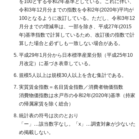
を100とする令和2年基準としている。これに伴い、
令和3年12月分までの指数を令和2年(2020年)平均が
100となるように改訂している。ただし、令和3年12
月分までの増減率は、一部を除き、平成27年(2015
年)基準指数で計算しているため、改訂後の指数で計
算した場合と必ずしも一致しない場合がある。
平成29年1月分から日本標準産業分類（平成25年10
月改定）に基づき表章している。
規模5人以上は規模30人以上を含む集計である。
実質賃金指数＝名目賃金指数／消費者物価指数
消費物価指数は水戸市の令和2年(2020年)基準（持家
の帰属家賃を除く総合）
統計表の符号は次のとおり
「ー」…該当数字なし。「x」…調査対象が少ないた
め掲載しない。