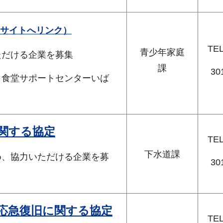
サイトへリンク）
TE
青少年家庭
ただける企業を募集
課
30
も食堂サポートセンターいば
関する協定
TE
下水道課
、協力いただける企業を募
30
応急復旧に関する協定
TE