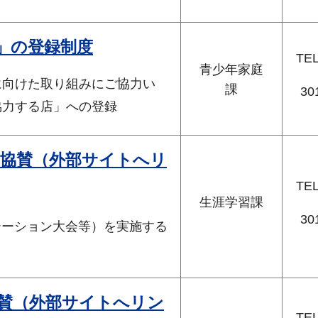
」の登録制度
TE
青少年家庭
向けた取り組みにご協力い
課
30
協力する店」への登録
への協賛（外部サイトへリ
TE
生涯学習課
30
テーション大会等）を実施する
賛（外部サイトへリン
TE