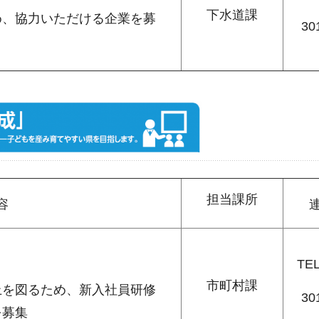
下水道課
、協力いただける企業を募
30
担当課所
容
TE
市町村課
を図るため、新入社員研修
30
を募集