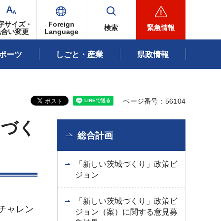
字サイズ・
Foreign
検索
緊急情報
色合い変更
Language
ポーツ
しごと・産業
県政情報
ページ番号：56104
」づく
総合計画
「新しい茨城づくり」政策ビ
ジョン
「新しい茨城づくり」政策ビ
チャレン
ジョン（案）に関する意見募