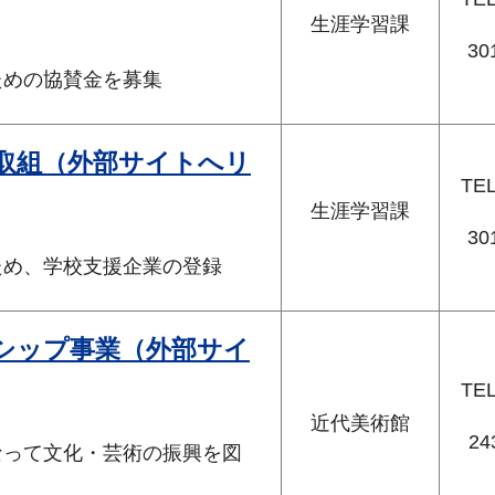
生涯学習課
30
ための協賛金を募集
取組（外部サイトへリ
TE
生涯学習課
30
ため、学校支援企業の登録
シップ事業（外部サイ
TE
近代美術館
24
って文化・芸術の振興を図