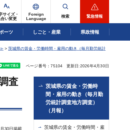
字サイズ・
Foreign
検索
緊急情報
色合い変更
Language
ポーツ
しごと・産業
県政情報
≫
>
茨城県の賃金・労働時間・雇用の動き（毎月勤労統計
ページ番号：75104
更新日:2026年4月30日
調査
茨城県の賃金・労働時
間・雇用の動き（毎月勤
労統計調査地方調査）
（月報）
茨城県の賃金・労働時間・雇
)4月30日掲載