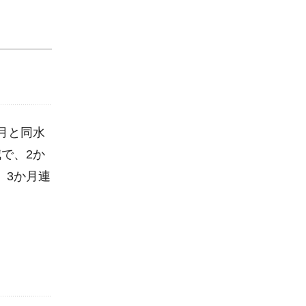
同月と同水
減で、2か
、3か月連