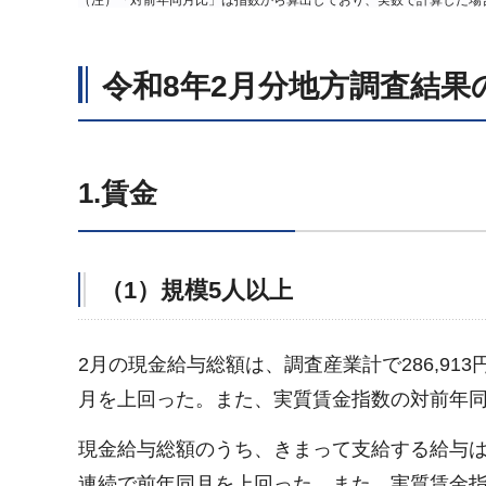
（注）「対前年同月比」は指数から算出しており、実数で計算した場
令和8年2月分地方調査結果
1.賃金
（1）規模5人以上
2月の現金給与総額は、調査産業計で286,91
月を上回った。また、実質賃金指数の対前年同
現金給与総額のうち、きまって支給する給与は28
連続で前年同月を上回った。また、実質賃金指