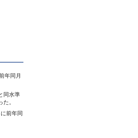
で前年同月
と同水準
った。
りに前年同