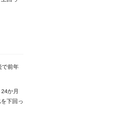
続で前年
。
24か月
比を下回っ