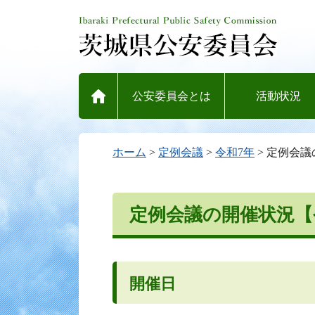
ホーム
公安委員会とは
活動状況
ホーム
>
定例会議
>
令和7年
> 定例会議
定例会議の開催状況【令
開催日