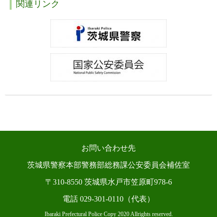
関連リンク
お問い合わせ先
茨城県警察本部警務部総務課公安委員会補佐室
〒310-8550 茨城県水戸市笠原町978-6
電話 029-301-0110（代表）
Ibaraki Prefectural Police Copy 2020 Allrights reserved.