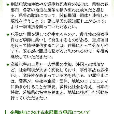
刑法犯認知件数や交通事故死者数の減少は、県警の各
部門、各署の地道な施策を積み重ねた成果だと感じ
る。県警の取組について、関係機関・団体と連携した
広報を行うことで、更に県民の認知度も上がるので、
より一層連携を図っていただきたい。
犯罪は年間を通して発生するものと、農作物の窃盗事
件など季節に集中して発生するものがある。重点項目
を絞って情報発信することは、住民にとって分かりや
すく、安心感の醸成に繋がると思われるので、今後も
継続していただきたい。
高齢化率の上昇と一人世帯の増加、外国人の増加な
ど、社会環境が大きく変化しており、事件事故も多様
化し、危険性が高まっているのを感じる。犯罪抑止に
は、警察が、学校や企業・団体、地域のコミュニティ
に働きかけることが重要。多様化社会を考え、日本の
特徴、茨城県の特性を踏まえ、地域に根ざした活動を
行っていただきたい
令和8年における本部重点犯罪について