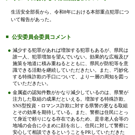
生活安全部長から、令和8年における本部重点犯罪につ
いて報告があった。
公安委員会委員コメント
減少する犯罪があれば増加する犯罪もあるが、県民は
誰一人、犯罪増加を望んでいない。効果的な広報及び
施策を地道に積み重ねるとともに、県民が防犯等を意
識できる活動を継続していただきたい。また、巧妙化
する特殊詐欺の手口について、より一層の周知を図っ
ていただきたい。
金属盗の認知件数がかなり減少しているのは、県警が
注力した取組の成果だといえる。増加する特殊詐欺、
SNS型投資・ロマンス詐欺に対する県警の更なる取組
とその効果を期待している。また、警察は住民にとっ
て身近で頼りになる存在であるため、是非老人会等の
地域の会合に小まめに顔を出し、住民に対して警察に
安心して相談できるということをPRしていただきた