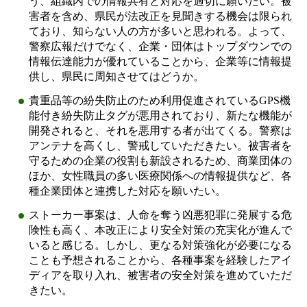
う、組織内での情報共有と対応を適切に願いたい。被
害者を含め、県民が法改正を見聞きする機会は限られ
ており、知らない人の方が多いと思われる。よって、
警察広報だけでなく、企業・団体はトップダウンでの
情報伝達能力が優れていることから、企業等に情報提
供し、県民に周知させてはどうか。
貴重品等の紛失防止のため利用促進されているGPS機
能付き紛失防止タグが悪用されており、新たな機能が
開発されると、それを悪用する者が出てくる。警察は
アンテナを高くし、警戒していただきたい。被害者を
守るための企業の役割も新設されるため、商業団体の
ほか、女性職員の多い医療関係への情報提供など、各
種企業団体と連携した対応を願いたい。
ストーカー事案は、人命を奪う凶悪犯罪に発展する危
険性も高く、本改正により安全対策の充実化が進んで
いると感じる。しかし、更なる対策強化が必要になる
ことも予想されることから、各種事案を経験したアイ
ディアを取り入れ、被害者の安全対策を進めていただ
きたい。