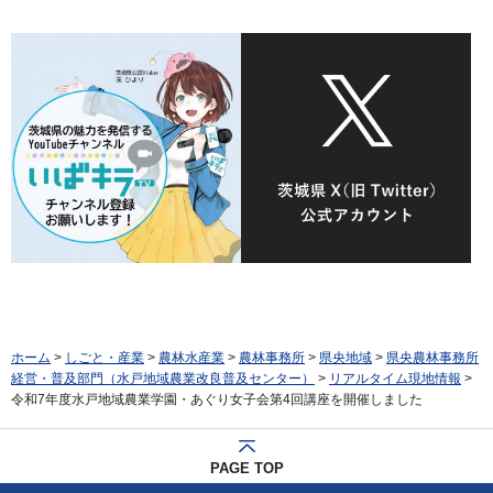
ホーム
>
しごと・産業
>
農林水産業
>
農林事務所
>
県央地域
>
県央農林事務所
経営・普及部門（水戸地域農業改良普及センター）
>
リアルタイム現地情報
>
令和7年度水戸地域農業学園・あぐり女子会第4回講座を開催しました
PAGE TOP