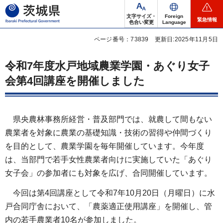
茨城県
文字サイズ・
Foreign
緊急情報
色合い変更
Language
ページ番号：73839
更新日:2025年11月5日
令和7年度水戸地域農業学園・あぐり女子
会第4回講座を開催しました
県央農林事務所経営・普及部門では、就農して間もない
農業者を対象に農業の基礎知識・技術の習得や仲間づくり
を目的として、農業学園を毎年開催しています。今年度
は、当部門で若手女性農業者向けに実施していた「あぐり
女子会」の参加者にも対象を広げ、合同開催しています。
今回は第4回講座として令和7年10月20日（月曜日）に水
戸合同庁舎において、「農薬適正使用講座」を開催し、管
内の若手農業者10名が参加しました。