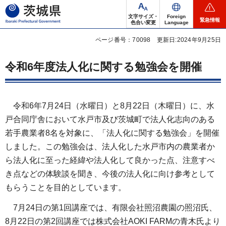
茨城県
文字サイズ・
Foreign
緊急情報
色合い変更
Language
ページ番号：70098
更新日:2024年9月25日
令和6年度法人化に関する勉強会を開催
令和6年7月24日（水曜日）と8月22日（木曜日）に、水
戸合同庁舎において水戸市及び茨城町で法人化志向のある
若手農業者8名を対象に、「法人化に関する勉強会」を開催
しました。この勉強会は、法人化した水戸市内の農業者か
ら法人化に至った経緯や法人化して良かった点、注意すべ
き点などの体験談を聞き、今後の法人化に向け参考として
もらうことを目的としています。
7月24日の第1回講座では、有限会社照沼農園の照沼氏、
8月22日の第2回講座では株式会社AOKI FARMの青木氏より