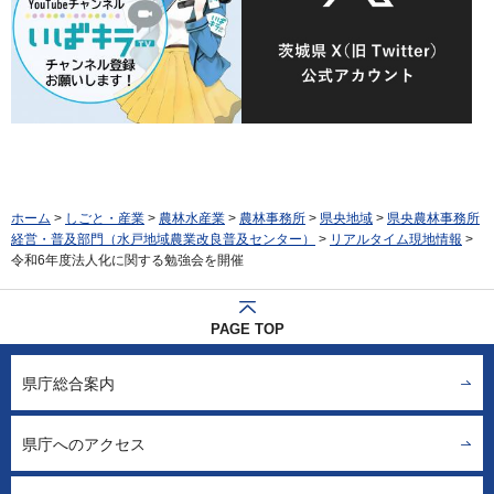
ホーム
>
しごと・産業
>
農林水産業
>
農林事務所
>
県央地域
>
県央農林事務所
経営・普及部門（水戸地域農業改良普及センター）
>
リアルタイム現地情報
>
令和6年度法人化に関する勉強会を開催
PAGE TOP
県庁総合案内
県庁へのアクセス