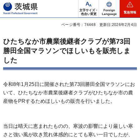
茨城県
文字サイズ・
Foreign
緊急情報
色合い変更
Language
ページ番号：74448
更新日:2026年2月4日
ひたちなか市農業後継者クラブが第73回
勝田全国マラソンでほしいもを販売しま
した
令和8年1月25日に開催された第73回勝田全国マラソンにお
いて、ひたちなか市農業後継者クラブがひたちなか市の農
産物をPRするためほしいもの販売を行いました。
当日は晴天に恵まれたものの、寒波の影響により厳しい寒
さと強い風が吹き荒れ体感的にとても寒い一日でしたが、