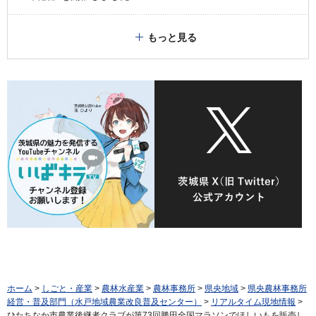
もっと見る
ホーム
>
しごと・産業
>
農林水産業
>
農林事務所
>
県央地域
>
県央農林事務所
経営・普及部門（水戸地域農業改良普及センター）
>
リアルタイム現地情報
>
ひたちなか市農業後継者クラブが第73回勝田全国マラソンでほしいもを販売し