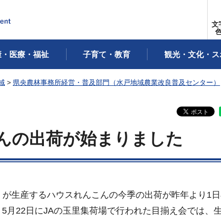
文
康・医療・福祉
子育て・教育
観光・文化・ス
域
>
県央農林事務所経営・普及部門（水戸地域農業改良普及センター）
んの出荷が始まりました
）が生産するハウスれんこんの今季の出荷が昨年より1日
5月22日にJAの玉里集荷場で行われた目揃え会では、