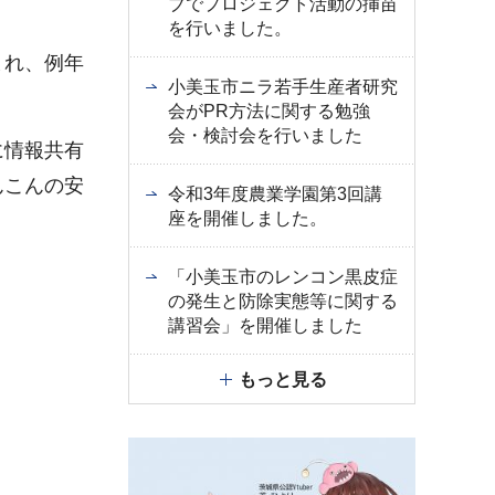
ブでプロジェクト活動の挿苗
を行いました。
まれ、例年
小美玉市ニラ若手生産者研究
会がPR方法に関する勉強
会・検討会を行いました
に情報共有
んこんの安
令和3年度農業学園第3回講
座を開催しました。
「小美玉市のレンコン黒皮症
の発生と防除実態等に関する
講習会」を開催しました
もっと見る