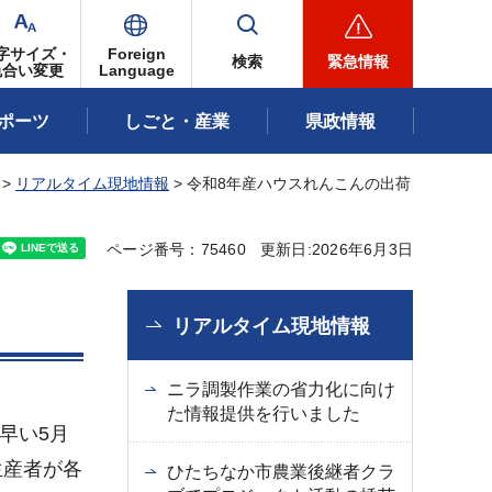
字サイズ・
Foreign
検索
緊急情報
色合い変更
Language
ポーツ
しごと・産業
県政情報
>
リアルタイム現地情報
> 令和8年産ハウスれんこんの出荷
ページ番号：75460
更新日:2026年6月3日
リアルタイム現地情報
ニラ調製作業の省力化に向け
た情報提供を行いました
早い5月
生産者が各
ひたちなか市農業後継者クラ