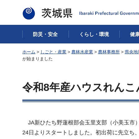
茨城県
防災・安全
くらし・環境
健
ホーム
>
しごと・産業
>
農林水産業
>
農林事務所
>
県央地
が始まりました
令和8年産ハウスれんこ
JA新ひたち野蓮根部会玉里支部（小美玉市
24日よりスタートしました。初出荷に先立ち、