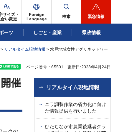
字サイズ・
Foreign
検索
緊急情報
色合い変更
Language
ポーツ
しごと・産業
県政情報
>
リアルタイム現地情報
> 水戸地域女性アグリネットワー
ページ番号：65501
更新日:2023年4月24日
を開催
リアルタイム現地情報
ニラ調製作業の省力化に向け
た情報提供を行いました
ひたちなか市農業後継者クラ
ワークの