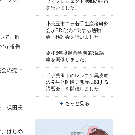
ブでプロジェクト活動の挿苗
を行いました。
小美玉市ニラ若手生産者研究
会がPR方法に関する勉強
いて、昨
会・検討会を行いました
どが報告
令和3年度農業学園第3回講
座を開催しました。
売会の売上
「小美玉市のレンコン黒皮症
。
の発生と防除実態等に関する
講習会」を開催しました
もっと見る
た。保田氏
は、はじめ