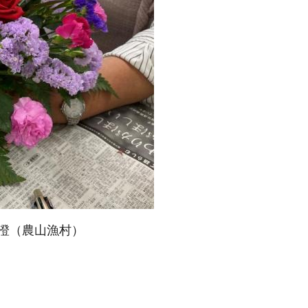
川澄（農山漁村）