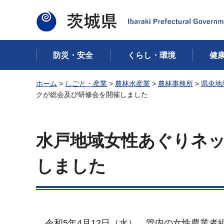
茨城県
防災・安全
くらし・環境
健
ホーム
>
しごと・産業
>
農林水産業
>
農林事務所
>
県央地
クが総会及び研修会を開催しました
水戸地域女性あぐりネ
しました
令和5年4月12日（水）、管内の女性農業者