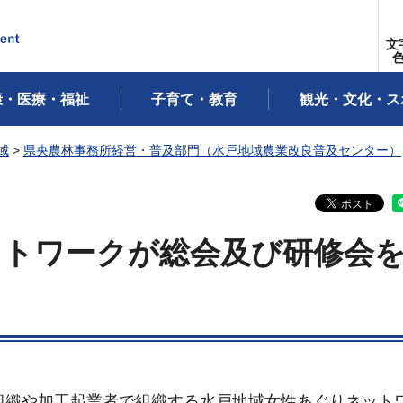
文
康・医療・福祉
子育て・教育
観光・文化・ス
域
>
県央農林事務所経営・普及部門（水戸地域農業改良普及センター）
ットワークが総会及び研修会
組織や加工起業者で組織する水戸地域女性あぐりネット