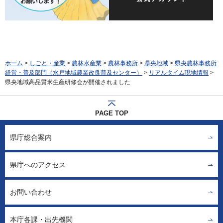
ホーム
>
しごと・産業
>
農林水産業
>
農林事務所
>
県央地域
>
県央農林事務所
経営・普及部門（水戸地域農業改良普及センター）
>
リアルタイム現地情報
>
県央地域高品質米生産研修会が開催されました
PAGE TOP
県庁総合案内
県庁へのアクセス
お問い合わせ
本庁各課・出先機関