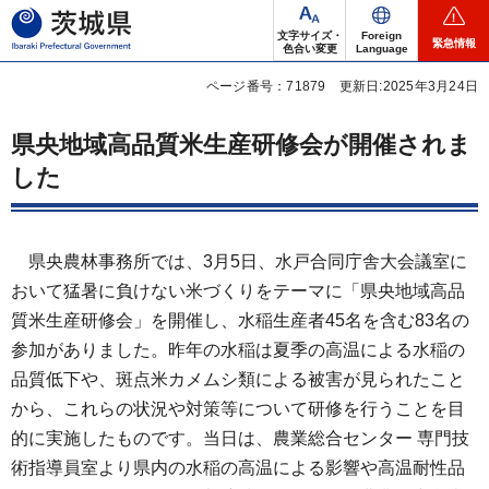
茨城県
文字サイズ・
Foreign
緊急情報
色合い変更
Language
ページ番号：71879
更新日:2025年3月24日
県央地域高品質米生産研修会が開催されま
した
県央農林事務所では、3月5日、水戸合同庁舎大会議室に
おいて猛暑に負けない米づくりをテーマに「県央地域高品
質米生産研修会」を開催し、水稲生産者45名を含む83名の
参加がありました。昨年の水稲は夏季の高温による水稲の
品質低下や、斑点米カメムシ類による被害が見られたこと
から、これらの状況や対策等について研修を行うことを目
的に実施したものです。当日は、農業総合センター 専門技
術指導員室より県内の水稲の高温による影響や高温耐性品