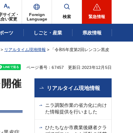
字サイズ・
Foreign
検索
緊急情報
色合い変更
Language
ポーツ
しごと・産業
県政情報
>
リアルタイム現地情報
> 「令和5年度第2回レンコン黒皮
ページ番号：67457
更新日:2023年12月5日
を開催
リアルタイム現地情報
ニラ調製作業の省力化に向け
た情報提供を行いました
ひたちなか市農業後継者クラ
ン黒皮症