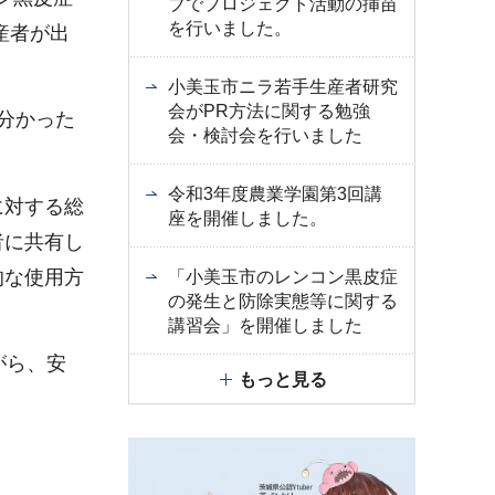
ブでプロジェクト活動の挿苗
を行いました。
産者が出
小美玉市ニラ若手生産者研究
会がPR方法に関する勉強
分かった
会・検討会を行いました
令和3年度農業学園第3回講
に対する総
座を開催しました。
者に共有し
的な使用方
「小美玉市のレンコン黒皮症
の発生と防除実態等に関する
講習会」を開催しました
がら、安
もっと見る