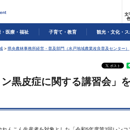
文
康・医療・福祉
子育て・教育
観光・文化・ス
域
>
県央農林事務所経営・普及部門（水戸地域農業改良普及センター）
コン黒皮症に関する講習会」
の全れんこん生産者を対象とした「令和5年度第2回レンコ