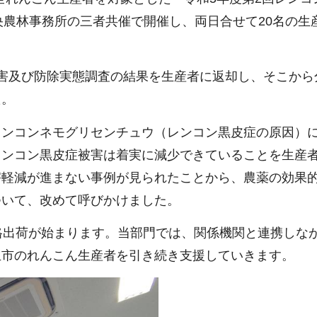
央農林事務所の三者共催で開催し、両日合せて20名の生
害及び防除実態調査の結果を生産者に返却し、そこから
た。
レンコンネモグリセンチュウ（レンコン黒皮症の原因）
レンコン黒皮症被害は着実に減少できていることを生産
害軽減が進まない事例が見られたことから、農薬の効果
ついて、改めて呼びかけました。
格出荷が始まります。当部門では、関係機関と連携しな
玉市のれんこん生産者を引き続き支援していきます。