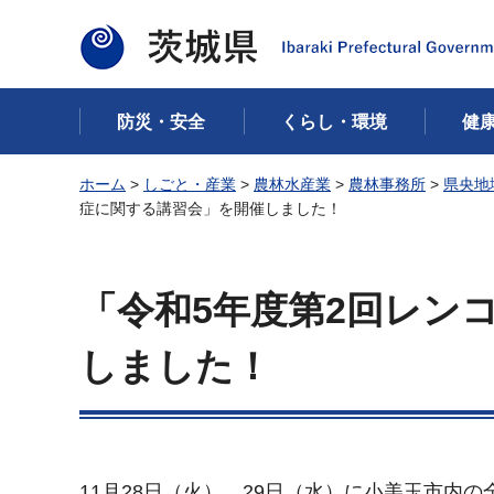
茨城県
防災・安全
くらし・環境
健
ホーム
>
しごと・産業
>
農林水産業
>
農林事務所
>
県央地
症に関する講習会」を開催しました！
「令和5年度第2回レン
しました！
11月28日（火）、29日（水）に小美玉市内