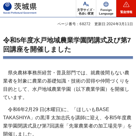
茨城県
文字サイズ・
Foreign
緊急情報
色合い変更
Language
ページ番号：68272
更新日:2024年3月11日
令和5年度水戸地域農業学園閉講式及び第7
回講座を開催しました
県央農林事務所経営・普及部門では、就農後間もない農
業者を対象に農業の基礎知識・技術の習得や仲間づくりを
目的として、水戸地域農業学園（以下農業学園）を開催し
ています。
令和6年2月29 日(木曜日)に、「ほしいもBASE
TAKASHIYA」の黒澤 太加志氏を講師に迎え、令和5年度農
業学園閉講式及び第7回講座「先輩農業者の加工場見学」を
開催しました。