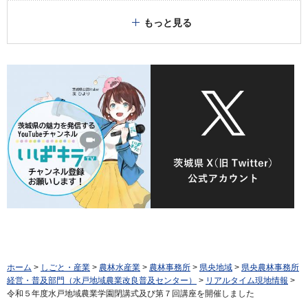
もっと見る
ホーム
>
しごと・産業
>
農林水産業
>
農林事務所
>
県央地域
>
県央農林事務所
経営・普及部門（水戸地域農業改良普及センター）
>
リアルタイム現地情報
>
令和５年度水戸地域農業学園閉講式及び第７回講座を開催しました