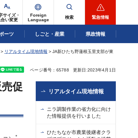
字サイズ・
Foreign
検索
緊急情報
色合い変更
Language
ポーツ
しごと・産業
県政情報
>
リアルタイム現地情報
> JA新ひたち野蓮根玉里支部が東
ページ番号：65788
更新日:2023年4月1日
販売促
リアルタイム現地情報
ニラ調製作業の省力化に向け
た情報提供を行いました
ひたちなか市農業後継者クラ
*