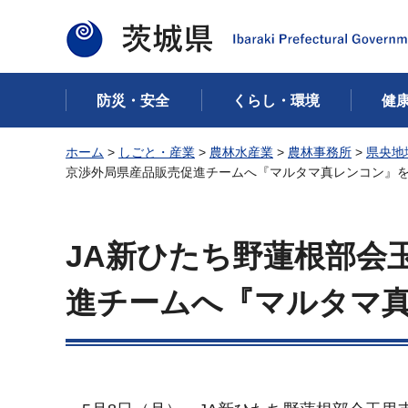
茨城県
防災・安全
くらし・環境
健
ホーム
>
しごと・産業
>
農林水産業
>
農林事務所
>
県央地
京渉外局県産品販売促進チームへ『マルタマ真レンコン』を
JA新ひたち野蓮根部会
進チームへ『マルタマ真