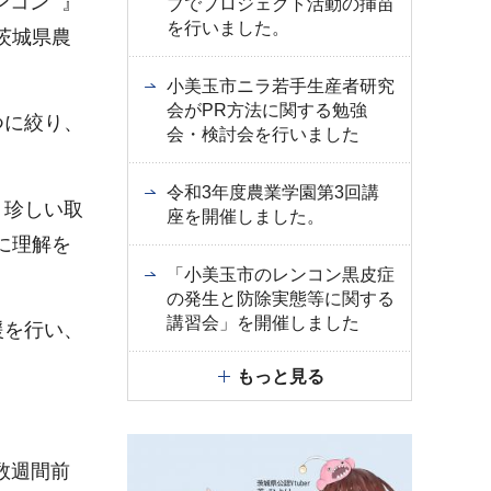
ンコン
』
ブでプロジェクト活動の挿苗
を行いました。
茨城県農
小美玉市ニラ若手生産者研究
会がPR方法に関する勉強
つに絞り、
会・検討会を行いました
令和3年度農業学園第3回講
う珍しい取
座を開催しました。
に理解を
「小美玉市のレンコン黒皮症
の発生と防除実態等に関する
講習会」を開催しました
援を行い、
もっと見る
数週間前