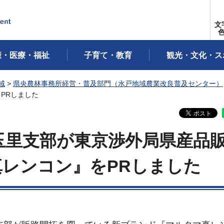
文
康・医療・福祉
子育て・教育
観光・文化・ス
域
>
県央農林事務所経営・普及部門（水戸地域農業改良普及センター）
PRしました
玉里支部が東京渉外局県産品
レンコン』をPRしました