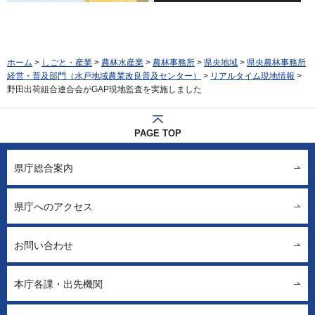
ホーム
>
しごと・産業
>
農林水産業
>
農林事務所
>
県央地域
>
県央農林事務所
経営・普及部門（水戸地域農業改良普及センター）
>
リアルタイム現地情報
>
野田出荷組合連合会がGAP現地監査を実施しました
PAGE TOP
県庁総合案内
県庁へのアクセス
お問い合わせ
本庁各課・出先機関