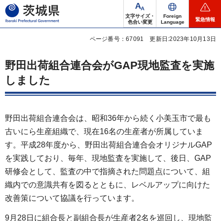
茨城県
文字サイズ・
Foreign
緊急情報
色合い変更
Language
ページ番号：67091
更新日:2023年10月13日
野田出荷組合連合会がGAP現地監査を実施
しました
野田出荷組合連合会は、昭和36年から続く小美玉市で最も
古いにら生産組織で、現在16名の生産者が所属していま
す。平成28年度から、野田出荷組合連合会オリジナルGAP
を実践しており、毎年、現地監査を実施して、後日、GAP
研修会として、監査の中で指摘された問題点について、組
織内での意識共有を図るとともに、レベルアップに向けた
改善策について協議を行っています。
9月28日に組合長と副組合長が生産者2名を巡回し、現地監