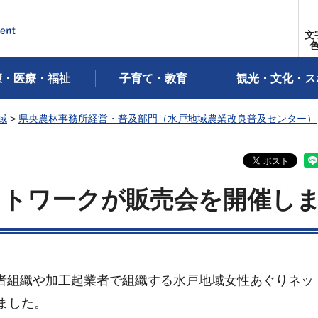
文
康・医療・福祉
子育て・教育
観光・文化・ス
域
>
県央農林事務所経営・普及部門（水戸地域農業改良普及センター）
ットワークが販売会を開催し
農業者組織や加工起業者で組織する水戸地域女性あぐりネッ
ました。