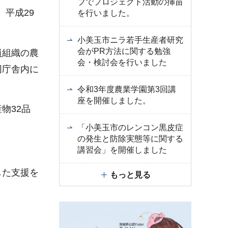
ブでプロジェクト活動の挿苗
平成29
を行いました。
小美玉市ニラ若手生産者研究
会がPR方法に関する勉強
員組織の農
会・検討会を行いました
同庁舎内に
令和3年度農業学園第3回講
座を開催しました。
物32品
「小美玉市のレンコン黒皮症
の発生と防除実態等に関する
講習会」を開催しました
した支援を
もっと見る