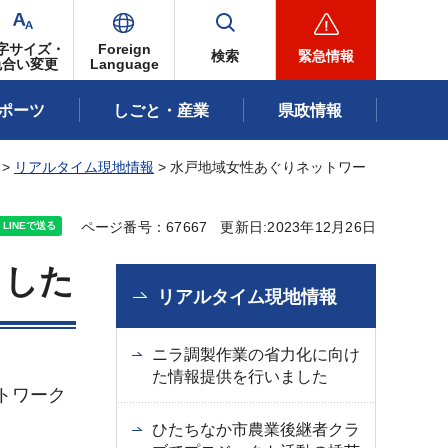
字サイズ・
Foreign
検索
緊急情報
色合い変更
Language
ポーツ
しごと・産業
県政情報
>
リアルタイム現地情報
> 水戸地域女性あぐりネットワー
ページ番号：67667
更新日:2023年12月26日
ました
リアルタイム現地情報
ニラ調製作業の省力化に向け
た情報提供を行いました
トワーク
ひたちなか市農業後継者クラ