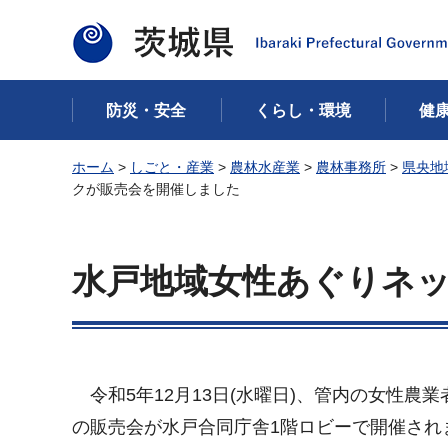
茨城県
防災・安全
くらし・環境
健
ホーム
>
しごと・産業
>
農林水産業
>
農林事務所
>
県央地
クが販売会を開催しました
水戸地域女性あぐりネ
令和5年12月13日(水曜日)、管内の女性
の販売会が水戸合同庁舎1階ロビーで開催され