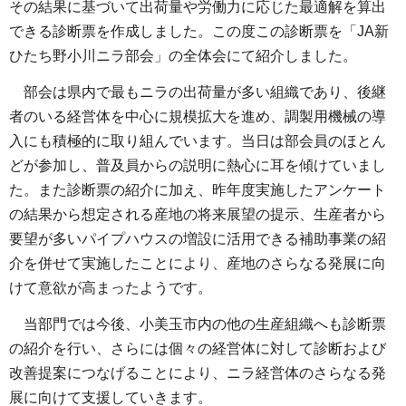
その結果に基づいて出荷量や労働力に応じた最適解を算出
できる診断票を作成しました。この度この診断票を「JA新
ひたち野小川ニラ部会」の全体会にて紹介しました。
部会は県内で最もニラの出荷量が多い組織であり、後継
者のいる経営体を中心に規模拡大を進め、調製用機械の導
入にも積極的に取り組んでいます。当日は部会員のほとん
どが参加し、普及員からの説明に熱心に耳を傾けていまし
た。また診断票の紹介に加え、昨年度実施したアンケート
の結果から想定される産地の将来展望の提示、生産者から
要望が多いパイプハウスの増設に活用できる補助事業の紹
介を併せて実施したことにより、産地のさらなる発展に向
けて意欲が高まったようです。
当部門では今後、小美玉市内の他の生産組織へも診断票
の紹介を行い、さらには個々の経営体に対して診断および
改善提案につなげることにより、ニラ経営体のさらなる発
展に向けて支援していきます。