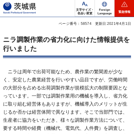
茨城県
文字サイズ・
Foreign
緊急情報
色合い変更
Language
ページ番号：58574
更新日:2021年4月1日
ニラ調製作業の省力化に向けた情報提供を
行いました
ニラは周年で出荷可能なため、農作業の繁閑差が少な
く、安定した農業経営を行いやすい品目ですが、労働時間
の大部分を占める出荷調製作業が規模拡大の制限要因とな
っています。一部では調製作業用の機械を導入し、省力化
に取り組む経営体もありますが、機械導入のメリットが生
じるか否かは経営体間で異なります。そこで当部門では、
生産者に協力をいただき、様々な調製作業方法について、
要する時間や経費（機械代、電気代、人件費）を調査し、