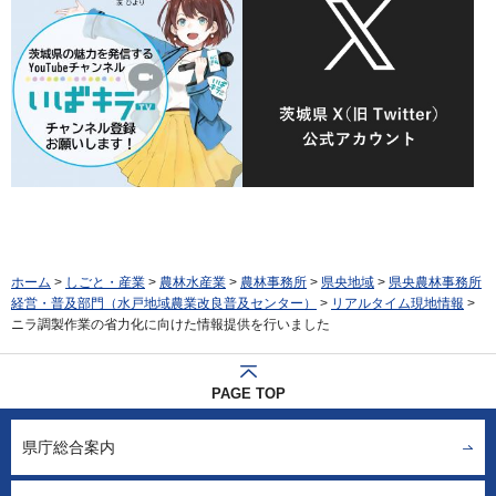
ホーム
>
しごと・産業
>
農林水産業
>
農林事務所
>
県央地域
>
県央農林事務所
経営・普及部門（水戸地域農業改良普及センター）
>
リアルタイム現地情報
>
ニラ調製作業の省力化に向けた情報提供を行いました
PAGE TOP
県庁総合案内