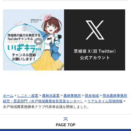
ホーム
>
しごと・産業
>
農林水産業
>
農林事務所
>
県央地域
>
県央農林事務所
経営・普及部門（水戸地域農業改良普及センター）
>
リアルタイム現地情報
>
水戸地域農業後継者クラブ代表者会議を開催しました。
PAGE TOP