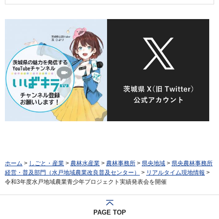
ホーム
>
しごと・産業
>
農林水産業
>
農林事務所
>
県央地域
>
県央農林事務所
経営・普及部門（水戸地域農業改良普及センター）
>
リアルタイム現地情報
>
令和3年度水戸地域農業青少年プロジェクト実績発表会を開催
PAGE TOP