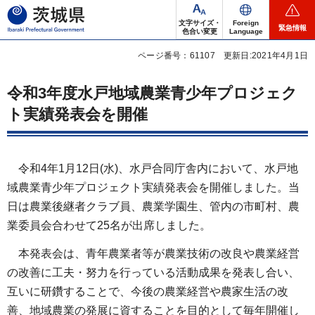
茨城県
文字サイズ・
Foreign
緊急情報
色合い変更
Language
ページ番号：61107
更新日:2021年4月1日
令和3年度水戸地域農業青少年プロジェク
ト実績発表会を開催
令和4年1月12日(水)、水戸合同庁舎内において、水戸地
域農業青少年プロジェクト実績発表会を開催しました。当
日は農業後継者クラブ員、農業学園生、管内の市町村、農
業委員会合わせて25名が出席しました。
本発表会は、青年農業者等が農業技術の改良や農業経営
の改善に工夫・努力を行っている活動成果を発表し合い、
互いに研鑽することで、今後の農業経営や農家生活の改
善、地域農業の発展に資することを目的として毎年開催し