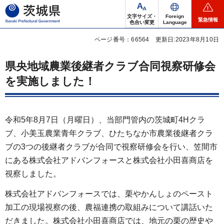
茨城県
文字サイズ・
Foreign
緊急情報
色合い変更
Language
ページ番号：66564
更新日:2023年8月10日
県央地域農業後継者クラブ合同視察研修会
を実施しました！
令和5年8月7日（月曜日）、当部門管内の茨城町4Hクラ
ブ、小美玉農業青年クラブ、ひたちなか市農業後継者クラ
ブの3つの後継者クラブが合同で視察研修会を行い、笠間市
にある株式会社アドバンフォースと株式会社小田喜商店を
視察しました。
株式会社アドバンフォースでは、栗やかんしょのペースト
加工の現場視察の後、農福連携の取組みについて講話いた
だきました。株式会社小田喜商店では、地元の栗の歴史や