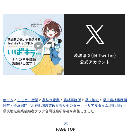
ホーム
>
しごと・産業
>
農林水産業
>
農林事務所
>
県央地域
>
県央農林事務所
経営・普及部門（水戸地域農業改良普及センター）
>
リアルタイム現地情報
>
県央地域農業後継者クラブ合同視察研修会を実施しました！
PAGE TOP