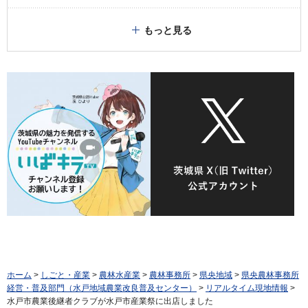
もっと見る
ホーム
>
しごと・産業
>
農林水産業
>
農林事務所
>
県央地域
>
県央農林事務所
経営・普及部門（水戸地域農業改良普及センター）
>
リアルタイム現地情報
>
水戸市農業後継者クラブが水戸市産業祭に出店しました