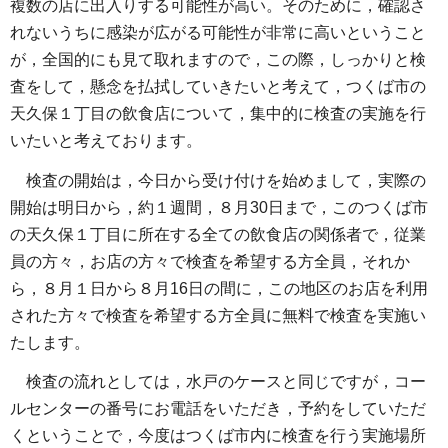
複数の店に出入りする可能性が高い。そのために，確認さ
れないうちに感染が広がる可能性が非常に高いということ
が，全国的にも見て取れますので，この際，しっかりと検
査をして，懸念を払拭していきたいと考えて，つくば市の
天久保１丁目の飲食店について，集中的に検査の実施を行
いたいと考えております。
検査の開始は，今日から受け付けを始めまして，実際の
開始は明日から，約１週間，８月30日まで，このつくば市
の天久保１丁目に所在する全ての飲食店の関係者で，従業
員の方々，お店の方々で検査を希望する方全員，それか
ら，８月１日から８月16日の間に，この地区のお店を利用
された方々で検査を希望する方全員に無料で検査を実施い
たします。
検査の流れとしては，水戸のケースと同じですが，コー
ルセンターの番号にお電話をいただき，予約をしていただ
くということで，今度はつくば市内に検査を行う実施場所