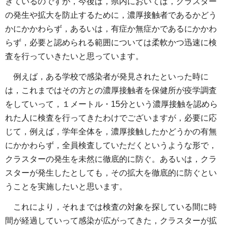
きているのですが，今後は，県内においては，クラスター
の発生や拡大を防止するために，濃厚接触者であるかどう
かにかかわらず，あるいは，有症か無症かであるにかかわ
らず，必要と認められる範囲については柔軟かつ迅速に検
査を行っていきたいと思っています。
例えば，ある学校で感染者が発見されたといった時に
は，これまではその方との濃厚接触者を保健所が疫学調査
をしていって，１メートル・15分という濃厚接触を認めら
れた人に検査を行ってきたわけでございますが，必要に応
じて，例えば，学年全体を，濃厚接触したかどうかの有無
にかかわらず，全員検査していただくというような形で，
クラスターの発生を未然に徹底的に防ぐ。あるいは，クラ
スターが発生したとしても，その拡大を徹底的に防ぐとい
うことを実施したいと思います。
これにより，それまでは検査の対象を探している間に時
間が経過していって感染が広がってきた，クラスターが拡