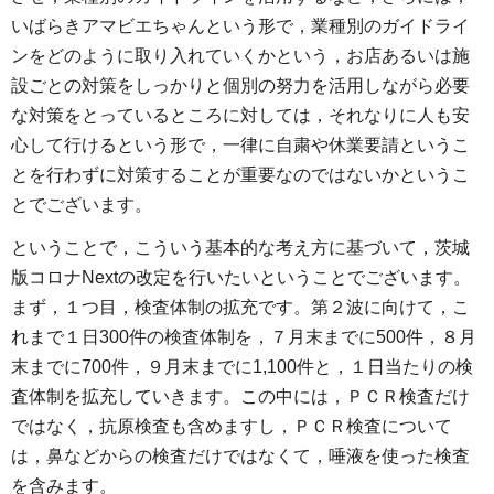
いばらきアマビエちゃんという形で，業種別のガイドライ
ンをどのように取り入れていくかという，お店あるいは施
設ごとの対策をしっかりと個別の努力を活用しながら必要
な対策をとっているところに対しては，それなりに人も安
心して行けるという形で，一律に自粛や休業要請というこ
とを行わずに対策することが重要なのではないかというこ
とでございます。
ということで，こういう基本的な考え方に基づいて，茨城
版コロナNextの改定を行いたいということでございます。
まず，１つ目，検査体制の拡充です。第２波に向けて，こ
れまで１日300件の検査体制を，７月末までに500件，８月
末までに700件，９月末までに1,100件と，１日当たりの検
査体制を拡充していきます。この中には，ＰＣＲ検査だけ
ではなく，抗原検査も含めますし，ＰＣＲ検査について
は，鼻などからの検査だけではなくて，唾液を使った検査
を含みます。