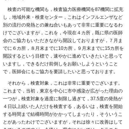
検査の可能な機関も，検査協力医療機関を87機関に拡充
し，地域外来・検査センター，これはインフルエンザなど
別の流行の発熱との兼ね合いもあって非常に重要になるわ
けでございますが，これを，今現在４カ所，既に県の医師
会のご協力もいただきながら開設しておりますが，７月ま
でに６カ所，８月末までに10カ所，９月末までに15カ所を
開設するという目標で，速やかに進めていきたいと思って
いますし，できるだけ前倒しをお願いしようということ
で，医師会にもご協力を要請したいと思っております。
それから，検査対象，これは非常に重要でございます。
これまで，当初，東京を中心に市中感染が広がった理由の
一つが，検査対象を過度に制限し過ぎて，37.5度の発熱が
４日以上続いた人だけを検査する，あるいは，検査を開始
する時間まで結構時間がかかってしまったり，そういうこ
とがあったわけでございますが，それは徐々に改善はして