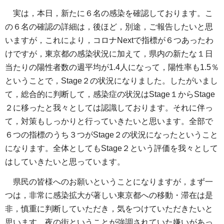
実は，本日，新たに６名の感染を確認しております。こ
の６名の確認の詳細は，後ほど，別途，ご報告したいと思
いますが，これにより，コロナNextで指標が６つあったわ
けですが，東京都の感染状況に加えて，県内の新たな１日
当たりの陽性者数の週平均が1.4人になって，陽性率も1.5％
ということで，Stage２の状況になりました。したがいまし
て，総合的に判断して，感染症の状況はStage１からStage
２に移ったと我々としては認識しております。それに伴っ
て，対策もしっかりと行っていきたいと思います。全部で
６つの指標のうち３つがStage２の状況になったということ
になります。全体としてもStage２という評価を我々として
はしていきたいと思っています。
県民の皆様へのお願いということになりますが，まず一
つは，非常に感染拡大が著しい東京都への移動・滞在は是
非，慎重に判断していただき，気をつけていただきたいと
思います。夜の街ということが強調されていた嫌いがあっ