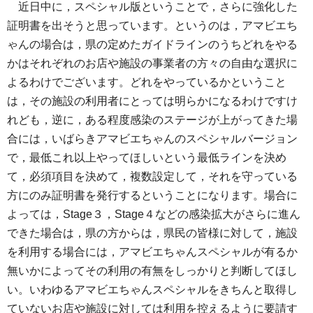
近日中に，スペシャル版ということで，さらに強化した
証明書を出そうと思っています。というのは，アマビエち
ゃんの場合は，県の定めたガイドラインのうちどれをやる
かはそれぞれのお店や施設の事業者の方々の自由な選択に
よるわけでございます。どれをやっているかということ
は，その施設の利用者にとっては明らかになるわけですけ
れども，逆に，ある程度感染のステージが上がってきた場
合には，いばらきアマビエちゃんのスペシャルバージョン
で，最低これ以上やってほしいという最低ラインを決め
て，必須項目を決めて，複数設定して，それを守っている
方にのみ証明書を発行するということになります。場合に
よっては，Stage３，Stage４などの感染拡大がさらに進ん
できた場合は，県の方からは，県民の皆様に対して，施設
を利用する場合には，アマビエちゃんスペシャルが有るか
無いかによってその利用の有無をしっかりと判断してほし
い。いわゆるアマビエちゃんスペシャルをきちんと取得し
ていないお店や施設に対しては利用を控えるように要請す