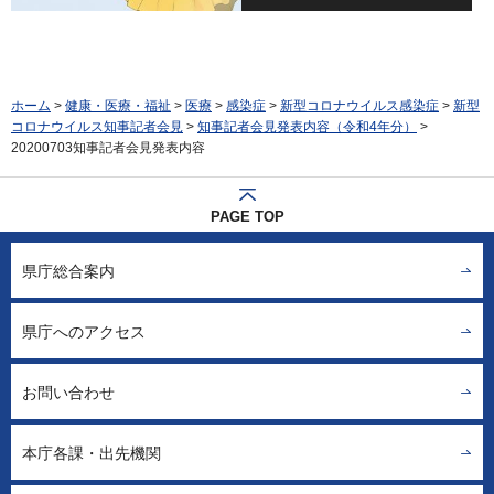
ホーム
>
健康・医療・福祉
>
医療
>
感染症
>
新型コロナウイルス感染症
>
新型
コロナウイルス知事記者会見
>
知事記者会見発表内容（令和4年分）
>
20200703知事記者会見発表内容
PAGE TOP
県庁総合案内
県庁へのアクセス
お問い合わせ
本庁各課・出先機関