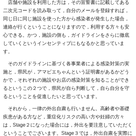
店舗や施設を利用した方は，その宣誓書に記載してある
二次元コードを読み取って，自分のメールを登録すれば，
同じ日に同じ施設を使った方から感染者が発生した場合，
連絡が行くということになりますので，利用する方々も安
心できる。かつ，施設の側も，ガイドラインをさらに徹底
していくというインセンティブにもなるかと思っていま
す。
そのガイドラインに基づく各事業者による感染対策の実
施と，県民が，アマビエちゃんという証明書があるかどう
かで，それぞれの施設やお店の感染対策を知ることができ
るというこの２つで，県民が自ら判断して，自ら自分を守
るということを促進したいと思っています。
それから，一律の外出自粛も行いません。高齢者や基礎
疾患がある方など，重症化リスクの高い方や妊婦の方々
は，Stage２になった場合には，外出を要注意していただく
ということでございます。Stage３では，外出自粛を実際に