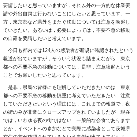
要請したいと思っていますが，それ以外の一方的な休業要
請や外出自粛は行わないことにしたいと思っています。一
方，東京都など県外をまたぐ移動については注意を喚起し
ていきたい。あるいは，必要によっては，不要不急の移動
の自粛を要請したいと考えています。
今日も都内では124人の感染者が新規に確認されたという
報道が出ていますが，そういう状況も踏まえながら，東京
都への不要不急の移動については，是非，注意喚起という
ことでお願いしたいと思っています。
是非，県民の皆様にも理解していただきたいのは，東京
都への不要不急の移動を慎重に考えていただきたい，注意
していただきたいという理由には，これまでの報道で，夜
の街のみが非常にクローズアップされていましたが，現在
では，いわゆる夜の街ではない，一般的な会食であります
とか，イベントへの参加などで実際に感染者として茨城県
在住の方が確認されているという事例が出てきておりま