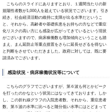
こちらのスライドにありますとおり、１週間当たりの新
規陽性者数が1,000人を超えている状況でございます。引き
続き、社会経済活動の維持に支障が出る水準だというこ
と、それから、高齢者や基礎疾患をお持ちの方などで重症
化リスクの高い方にも感染が広がってきているという現状
がございますので、病床稼働数も増加傾向ということも踏
まえ、まん延防止等重点措置をさらに延長せざるを得ない
と判断をさせていただきました。政府に対しては、既に要
請済みでございます。
感染状況・病床稼働状況等について
こちらのグラフでございますが、第６波も何とかピーク
を打ったのかなという状況にはなってきております。しか
し、この折れ線グラフの入院患者数、それから、重症患者
数、第５波の水準に比べると随分低い水準にはとどまって